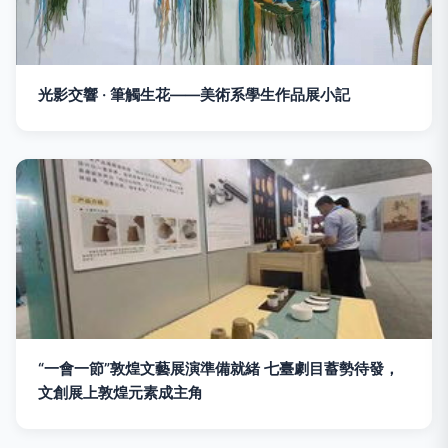
光影交響 · 筆觸生花——美術系學生作品展小記
“一會一節”敦煌文藝展演準備就緒 七臺劇目蓄勢待發，
文創展上敦煌元素成主角