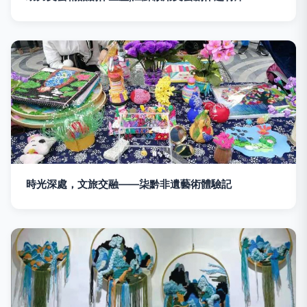
時光深處，文旅交融——柒黔非遺藝術體驗記