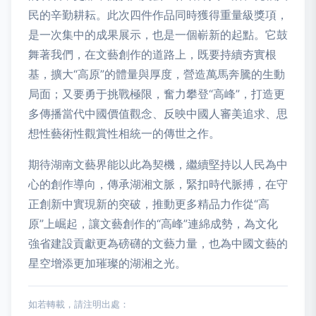
民的辛勤耕耘。此次四件作品同時獲得重量級獎項，
是一次集中的成果展示，也是一個嶄新的起點。它鼓
舞著我們，在文藝創作的道路上，既要持續夯實根
基，擴大“高原”的體量與厚度，營造萬馬奔騰的生動
局面；又要勇于挑戰極限，奮力攀登“高峰”，打造更
多傳播當代中國價值觀念、反映中國人審美追求、思
想性藝術性觀賞性相統一的傳世之作。
期待湖南文藝界能以此為契機，繼續堅持以人民為中
心的創作導向，傳承湖湘文脈，緊扣時代脈搏，在守
正創新中實現新的突破，推動更多精品力作從“高
原”上崛起，讓文藝創作的“高峰”連綿成勢，為文化
強省建設貢獻更為磅礴的文藝力量，也為中國文藝的
星空增添更加璀璨的湖湘之光。
如若轉載，請注明出處：