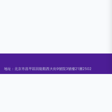
地址：北京市昌平區回龍觀西大街9號院3號樓21層2502
電話：-
Copyright © 2026
www.delance.cn
文藝創作
北京蕾貝科技有限
公司
文藝創作
版權所有
Sitemap