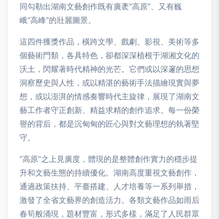
同勾勒出湖南文藝創作既有廣袤“高原”、又有巍
峨“高峰”的壯麗圖景。
這四件獲獎作品，橫跨文學、戲劇、影視、美術等多
個藝術門類，各具特色，卻都深深植根于湖湘文化的
沃土，閃耀著時代精神的光芒。它們或以深邃的思想
洞察歷史與人性，或以精湛的藝術手法描繪現實與夢
想，或以澎湃的情感奏響時代主旋律，展現了湖南文
藝工作者守正創新、精益求精的創作追求。每一份榮
譽的背后，都是沉甸甸的匠心與對文藝理想的執著堅
守。
“高原”之上見廣度，體現的是整體創作實力的穩步提
升和文藝生態的持續優化。湖南高度重視文藝創作，
通過政策扶持、平臺搭建、人才培養等一系列舉措，
激發了全省文藝界的創造活力。各類文藝作品如雨后
春筍般涌現，題材豐富，形式多樣，滿足了人民群眾