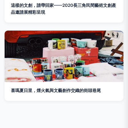
這樣的文創，請帶回家——2020長三角民間藝術文創產
品邀請展精彩呈現
喜瑪夏日里，煙火氣與文藝創作交織的街頭巷尾