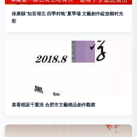
保康縣“知音湖北·四季村晚”夏季場 文藝創作綻放鄉村光
彩
喜看稻菽千重浪 合肥市文藝精品創作觀察