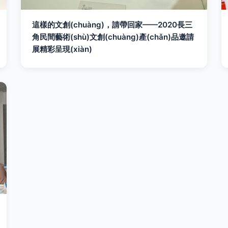
這樣的文創(chuàng)，請帶回家——2020長三
角民間藝術(shù)文創(chuàng)產(chǎn)品邀請
展精彩呈現(xiàn)