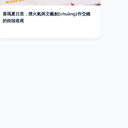
喜瑪夏日里，煙火氣與文藝創(chuàng)作交織
的街頭巷尾