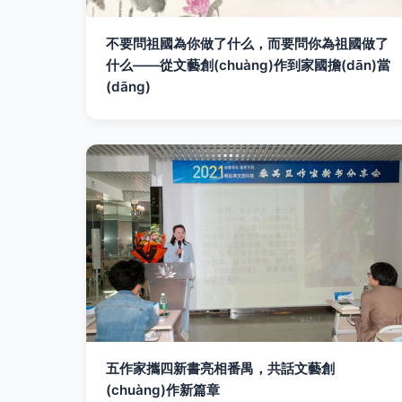
不要問祖國為你做了什么，而要問你為祖國做了
什么——從文藝創(chuàng)作到家國擔(dān)當
(dāng)
五作家攜四新書亮相番禺，共話文藝創
(chuàng)作新篇章