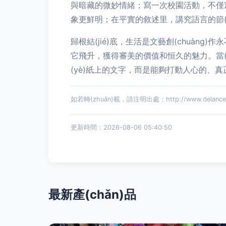
與暗藏的微妙情緒；寫一次校園活動，不僅寫
象更鮮明；在平實的敘述里，講究語言的節(j
歸根結(jié)底，生活是文藝創(chuàn
它飛升，獲得審美的價值和恒久的魅力。當(
(yè)紙上的文字，而是能夠打動人心的、
如若轉(zhuǎn)載，請注明出處：http://www.delance.cn
更新時間：2026-08-06 05:40:50
最新產(chǎn)品