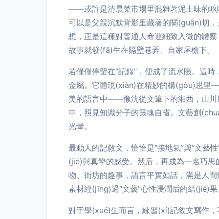
——或許是清晨菜市場里混雜著泥土味的吆
可以是父親沉默背影里藏著的關(guān)
想，正是這種對普通人命運細致入微的體察
故事就發(fā)生在隔壁巷弄、自家屋檐下。
若僅僅停留在“記錄”，便成了流水賬。這時，“
金屬。它體現(xiàn)在精妙的構(gòu)
美的語言中——像沈從文筆下的湘西，山川風
中，照見知識分子的靈魂自省。文藝創(chuà
光暈。
最動人的記敘文，恰恰是“接地氣”與“文藝
(jié)與真摯的感受。然后，再成為一名巧思
物、街坊的趣事，語言平實如話，滿是人間煙火
素材經(jīng)過“文藝”心性浸潤后的結(jié)
對于學(xué)生而言，練習(xí)記敘