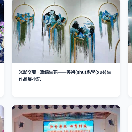
光影交響 · 筆觸生花——美術(shù)系學(xué)生
作品展小記