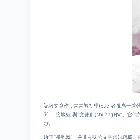
記敘文寫作，常常被初學(xué)者視為一
間：“接地氣”與“文藝創(chuàng)作
放。
所謂“接地氣”，并非意味著文字必須粗糲、