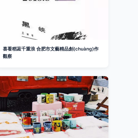
喜看稻菽千重浪 合肥市文藝精品創(chuàng)作
觀察