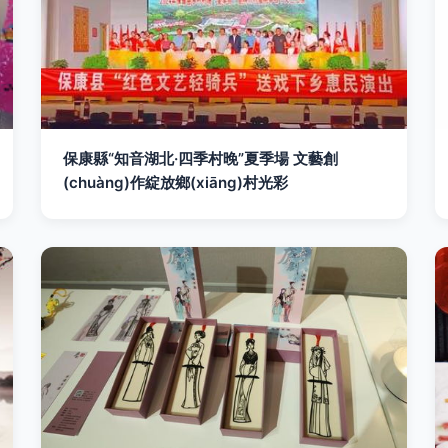
保康縣“知音湖北·四季村晚”夏季場 文藝創
(chuàng)作綻放鄉(xiāng)村光彩