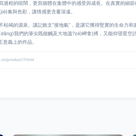
過程的喧鬧，更寫個體在集體中的感受與成長。在真實的細節(j
ié)奏與色彩，讓情感更含蓄深遠。
g)作永不枯竭的源泉。讓記敘文“接地氣”，是讓它獲得堅實的生命力
dāng)我們的筆尖既能觸及大地溫?zé)岬拿}搏，又能仰望星
真正意義上的作品。
/product/7.html