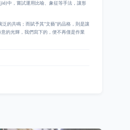
ié)中，嘗試運用比喻、象征等手法，讓形
和廣泛的共鳴；而賦予其“文藝”的品格，則是讓
空詩意的光輝，我們寫下的，便不再僅是作業