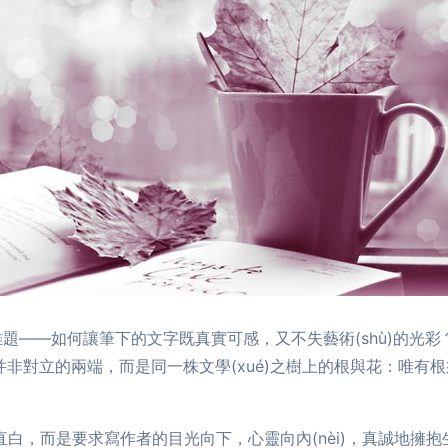
道難題——如何讓筆下的文字既真實可感，又不失藝術(shù)的光
”。它們并非對立的兩端，而是同一株文學(xué)之樹上的根與花：
直白，而是要求寫作者的目光向下，心靈向內(nèi)，真誠地擁