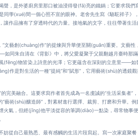
喝聲，是外婆廚房里那口被油浸得發(fā)亮的鐵鍋；它要求我
切，是同學(xué)間一個心照不宣的眼神。老舍先生寫《駱駝祥子
，讓作品擁有了穿透時代的力量。接地氣的文字，往往帶著生活
文藝創(chuàng)作”的提煉與升華便至關(guān)重要。文藝
思里——如同朱自清在《背影》中，將父愛凝聚于父親翻越月臺時那蹣跚
(fēng)物皆染上詩意的光澤；它更蘊含在深刻的立意里——
ng)作是對生活的一種“提純”和“賦形”，它用藝術(shù)的透鏡觀
性”的完美融合。這要求寫作者首先成為一名虔誠的“生活采集者
的“藝術(shù)釀造師”，對素材進行選擇、裁剪、打磨和升華。例
氣，但經(jīng)他平淡從容的筆調(diào)一點染，尋常物
果。
文寫作，不妨從自己最熟悉、最有感觸的生活片段寫起。寫一次家庭