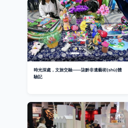
時光深處，文旅交融——柒黔非遺藝術(shù)體
驗記