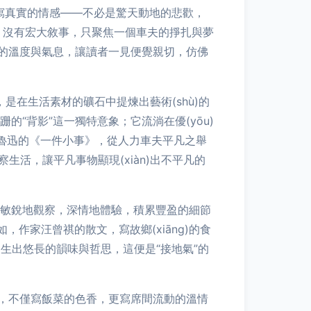
們寫真實的情感——不必是驚天動地的悲歡，
》，沒有宏大敘事，只聚焦一個車夫的掙扎與夢
的溫度與氣息，讓讀者一見便覺親切，仿佛
性，是在生活素材的礦石中提煉出藝術(shù)的
的“背影”這一獨特意象；它流淌在優(yōu)
如魯迅的《一件小事》，從人力車夫平凡之舉
察生活，讓平凡事物顯現(xiàn)出不平凡的
”，敏銳地觀察，深情地體驗，積累豐盈的細節
如，作家汪曾祺的散文，寫故鄉(xiāng)的食
事便生出悠長的韻味與哲思，這便是“接地氣”的
聚餐，不僅寫飯菜的色香，更寫席間流動的溫情