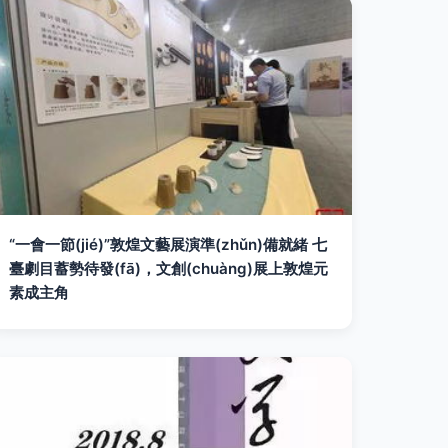
“一會一節(jié)”敦煌文藝展演準(zhǔn)備就緒 七
臺劇目蓄勢待發(fā)，文創(chuàng)展上敦煌元
素成主角