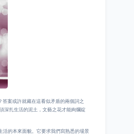
彩？答案或許就藏在這看似矛盾的兩個詞之
唯有根須深扎生活的泥土，文藝之花才能絢爛綻
抱生活的本來面貌。它要求我們寫熟悉的場景